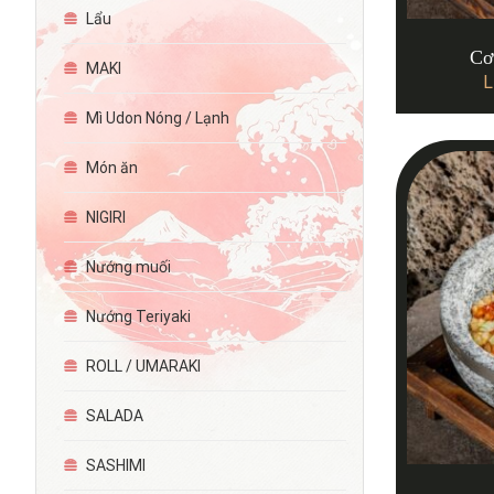
Lẩu
Cơ
MAKI
L
Mì Udon Nóng / Lạnh
Món ăn
NIGIRI
Nướng muối
Nướng Teriyaki
ROLL / UMARAKI
SALADA
SASHIMI