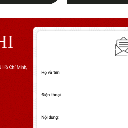
HI
ố Hồ Chí Minh,
Họ và tên:
Điện thoại:
Nội dung: