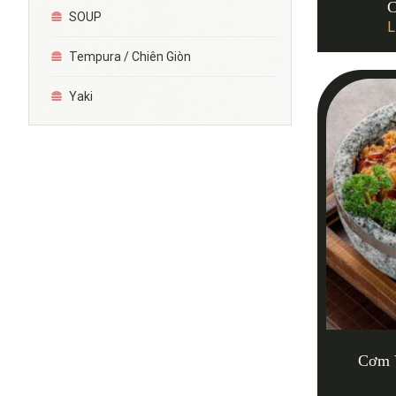
C
SOUP
L
Tempura / Chiên Giòn
Yaki
Cơm V