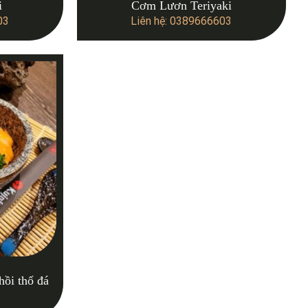
i
Cơm Lươn Teriyaki
03
Liên hệ: 0389666603
hồi thố đá