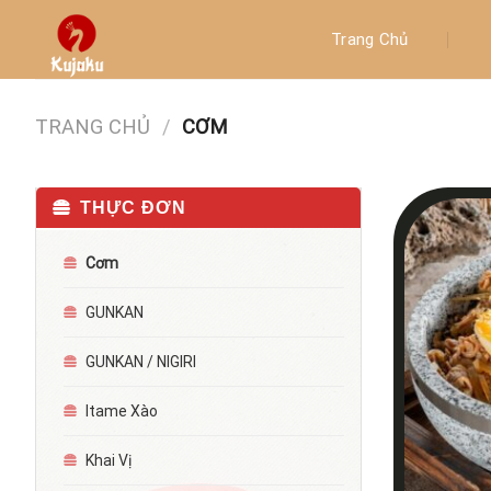
Skip
to
Trang Chủ
content
TRANG CHỦ
/
CƠM
THỰC ĐƠN
Cơm
GUNKAN
GUNKAN / NIGIRI
Itame Xào
Khai Vị