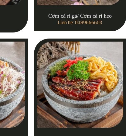
Cơm cà ri gà/ Cơm cà ri heo
Liên hệ: 0389666603