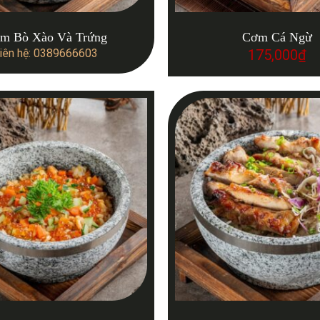
m Bò Xào Và Trứng
Cơm Cá Ngừ
iên hệ: 0389666603
175,000
₫