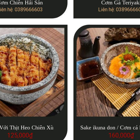
ơm Chiên Hải Sản
Cơm Gà Teriyak
iên hệ: 0389666603
Liên hệ: 03896666
ới Thịt Heo Chiên Xù
Sake ikuna don / Cơm cá 
125,000
₫
160,000
₫