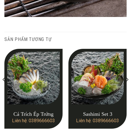
SẢN PHẨM TƯƠNG TỰ
Cá Trích Ép Trứng
Sashimi Set 3
Liên hệ: 0389666603
Liên hệ: 0389666603